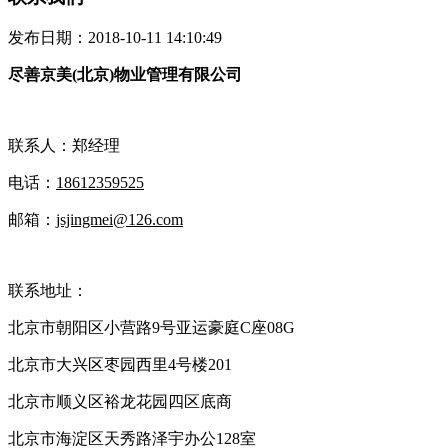
发布日期：2018-10-11 14:10:49
尽善京美(北京)物业管理有限公司
联系人：郑经理
电话：
18612359525
邮箱：
jsjingmei@126.com
联系地址：
北京市朝阳区小营路9号亚运豪庭C座08G
北京市大兴区枣园西里4号楼201
北京市顺义区裕龙花园四区底商
北京市海淀区天秀路泽宇办公128室