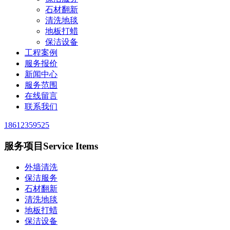
石材翻新
清洗地毯
地板打蜡
保洁设备
工程案例
服务报价
新闻中心
服务范围
在线留言
联系我们
18612359525
服务项目
Service Items
外墙清洗
保洁服务
石材翻新
清洗地毯
地板打蜡
保洁设备